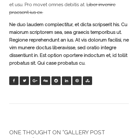
et usu. Pro movet omnes debitis at.
Liber invenire
praesent ius ex.
Ne duo laudem complectitur, et dicta scripserit his. Cu
maiorum scriptorem sea, sea graecis temporibus ut.
Regione reprehendunt an ius. At vis dolorum facilisi, ne
vim munere doctus liberavisse, sed oratio integre
dissentiunt in. Est option oportere indoctum et, id tollit
probatus sit. Qui case probatus cu.
ONE THOUGHT ON “
GALLERY POST